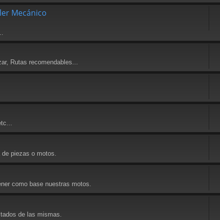
ller Mecánico
..
zar, Rutas recomendables...
tc...
a de piezas o motos.
 tener como base nuestras motos.
ultados de las mismas.