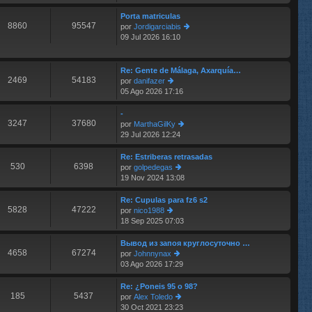
n
últ
s
im
Porta matriculas
aj
8860
95547
o
por
Jordigarciabis
e
m
09 Jul 2026 16:10
er
e
últ
n
im
s
o
Re: Gente de Málaga, Axarquía…
aj
2469
54183
m
por
danifazer
e
e
05 Ago 2026 17:16
er
n
últ
s
im
-
aj
3247
37680
o
por
MarthaGilKy
e
m
29 Jul 2026 12:24
er
e
últ
n
im
Re: Estriberas retrasadas
s
530
6398
o
por
golpedegas
aj
m
19 Nov 2024 13:08
er
e
e
últ
n
im
Re: Cupulas para fz6 s2
s
5828
47222
o
por
nico1988
aj
m
18 Sep 2025 07:03
er
e
e
últ
n
im
Вывод из запоя круглосуточно …
s
4658
67274
o
por
Johnnynax
aj
m
03 Ago 2026 17:29
er
e
e
últ
n
im
Re: ¿Poneis 95 o 98?
s
185
5437
o
por
Alex Toledo
aj
m
30 Oct 2021 23:23
er