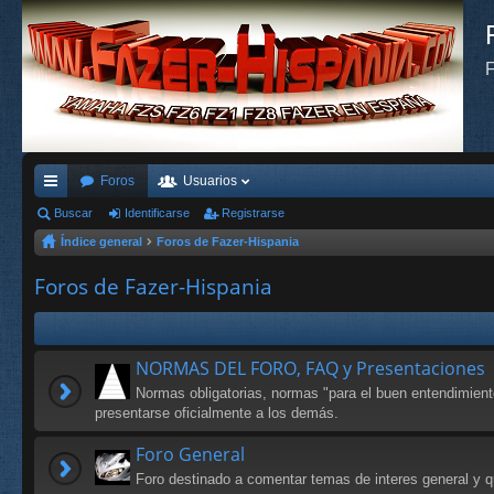
F
Foros
Usuarios
nl
Buscar
Identificarse
Registrarse
Índice general
Foros de Fazer-Hispania
ac
es
Foros de Fazer-Hispania
rá
pi
NORMAS DEL FORO, FAQ y Presentaciones
do
Normas obligatorias, normas "para el buen entendimien
s
presentarse oficialmente a los demás.
Foro General
Foro destinado a comentar temas de interes general y qu