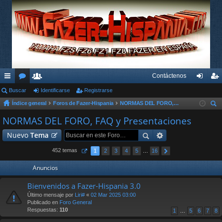
Contáctenos
nl
Buscar
or
su
Identificarse
Registrarse
de
eg
Índice general
Foros de Fazer-Hispania
NORMAS DEL FORO, FAQ y Presentaciones
ac
os
ari
nti
ist
us
NORMAS DEL FORO, FAQ y Presentaciones
es
os
fic
ra
car
Nuevo
Tema
rá
ar
rs
pi
se
e
452 temas
1
2
3
4
5
…
16
do
Anuncios
s
Bienvenidos a Fazer-Hispania 3.0
Último mensaje por
Liri#
«
02 Mar 2025 03:00
Publicado en
Foro General
Respuestas:
110
1
…
5
6
7
8