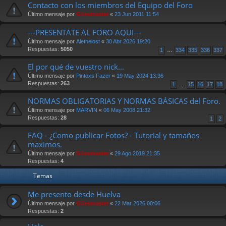
Contacto con los miembros del Equipo del Foro
Último mensaje por
Güesmaster
«
23 Jun 2011 11:54
---PRESENTATE AL FORO AQUI---
Último mensaje por
Alethelost
«
30 Abr 2026 19:20
Respuestas:
5050
1
…
334
335
336
337
El por qué de vuestro nick...
Último mensaje por
Pintoxs Fazer
«
19 May 2024 13:36
Respuestas:
263
1
…
15
16
17
18
NORMAS OBLIGATORIAS Y NORMAS BÁSICAS del Foro.
Último mensaje por
MARVIN
«
06 May 2008 21:32
Respuestas:
28
1
2
FAQ - ¿Como publicar Fotos? - Tutorial y tamaños
maximos.
Último mensaje por
Güesmaster
«
29 Ago 2019 21:35
Respuestas:
4
Temas
Me presento desde Huelva
Último mensaje por
Güesmaster
«
22 Mar 2026 00:06
Respuestas:
2