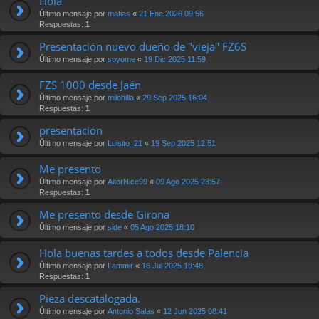
Hola
Último mensaje por
matias
«
21 Ene 2026 09:56
Respuestas:
1
Presentación nuevo dueño de "vieja" FZ6S
Último mensaje por
soyome
«
19 Dic 2025 11:59
FZS 1000 desde Jaén
Último mensaje por
milohilla
«
29 Sep 2025 16:04
Respuestas:
1
presentación
Último mensaje por
Luisito_21
«
19 Sep 2025 12:51
Me presento
Último mensaje por
AitorNice99
«
09 Ago 2025 23:57
Respuestas:
1
Me presento desde Girona
Último mensaje por
side
«
05 Ago 2025 18:10
Hola buenas tardes a todos desde Palencia
Último mensaje por
Lammir
«
16 Jul 2025 19:48
Respuestas:
1
Pieza descatalogada.
Último mensaje por
Antonio Salas
«
12 Jun 2025 08:41