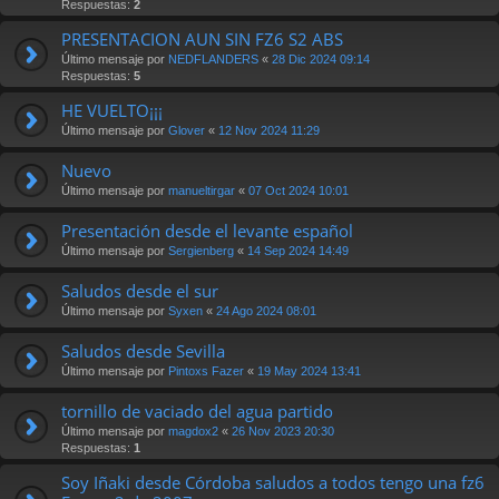
Respuestas:
2
PRESENTACION AUN SIN FZ6 S2 ABS
Último mensaje por
NEDFLANDERS
«
28 Dic 2024 09:14
Respuestas:
5
HE VUELTO¡¡¡
Último mensaje por
Glover
«
12 Nov 2024 11:29
Nuevo
Último mensaje por
manueltirgar
«
07 Oct 2024 10:01
Presentación desde el levante español
Último mensaje por
Sergienberg
«
14 Sep 2024 14:49
Saludos desde el sur
Último mensaje por
Syxen
«
24 Ago 2024 08:01
Saludos desde Sevilla
Último mensaje por
Pintoxs Fazer
«
19 May 2024 13:41
tornillo de vaciado del agua partido
Último mensaje por
magdox2
«
26 Nov 2023 20:30
Respuestas:
1
Soy Iñaki desde Córdoba saludos a todos tengo una fz6