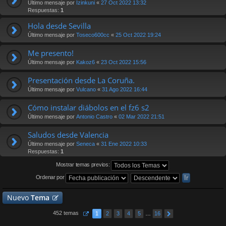
Último mensaje por
Izinkuni
«
27 Oct 2022 13:32
Respuestas:
1
Hola desde Sevilla
Último mensaje por
Toseco600cc
«
25 Oct 2022 19:24
Me presento!
Último mensaje por
Kakoz6
«
23 Oct 2022 15:56
Presentación desde La Coruña.
Último mensaje por
Vulcano
«
31 Ago 2022 16:44
Cómo instalar diábolos en el fz6 s2
Último mensaje por
Antonio Castro
«
02 Mar 2022 21:51
Saludos desde Valencia
Último mensaje por
Seneca
«
31 Ene 2022 10:33
Respuestas:
1
Mostrar temas previos:
Ordenar por
Nuevo
Tema
452 temas
1
2
3
4
5
…
16