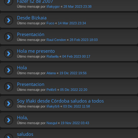
Fazer s2 de 2007
Último mensaje por
Iñakygsr
«
28 Mar 2023 23:38
Desde Bizkaia
Último mensaje por
Fuco
«
14 Mar 2023 23:34
Presentación
Último mensaje por
Raul Cendon
«
28 Feb 2023 18:03
Hola me presento
Último mensaje por
Rafaella
«
04 Feb 2023 00:17
Hola
Último mensaje por
Atiana
«
19 Dic 2022 19:56
Presentacion
Último mensaje por
Pelifz6
«
05 Dic 2022 22:20
Soy Iñaki desde Córdoba saludos a todos
Último mensaje por
Iñakyfz6
«
03 Dic 2022 11:58
Hola,
Último mensaje por
Nasgul
«
19 Nov 2022 03:43
saludos