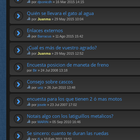
ne
por
djsonicdh
» 16 Mar 2015 14:15
m
un
st
a
a
e
Quién se llevara el gato al agua
tie
en
te
ne
cu
por
Juanma
» 29 May 2015 10:04
m
un
es
st
a
a
ta.
e
Enlaces externos
tie
en
te
ne
cu
por
Barracus
» 11 Ago 2015 15:42
m
un
es
st
a
a
ta.
e
¿Cual es más de vuestro agrado?
tie
en
te
ne
cu
por
Juanma
» 29 May 2015 12:52
m
un
es
st
a
a
ta.
e
Encuesta posicion de maneta de freno
tie
en
te
ne
cu
por
Bir
» 24 Jul 2008 13:18
m
un
es
a
a
ta.
Consejo sobre cascos
tie
en
ne
cu
por
urtz
» 26 Jun 2010 13:48
un
st
es
a
e
ta.
encuesta para los que tienen 2 ó mas motos
en
te
cu
por
josele
» 23 Jul 2007 17:02
m
st
es
a
e
ta.
Notais algo con los latiguillos metalicos?
tie
te
ne
por
MARIN
» 05 Sep 2010 16:46
m
un
st
a
a
e
Se sincero: cuanto te duran las ruedas
tie
en
te
ne
cu
por
j5
» 10 Feb 2011 19:51