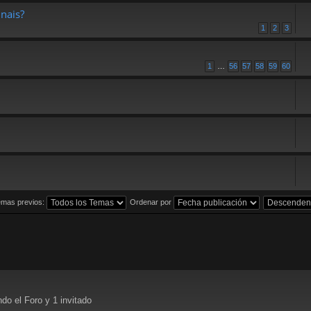
inais?
1
2
3
1
…
56
57
58
59
60
emas previos:
Ordenar por
do el Foro y 1 invitado