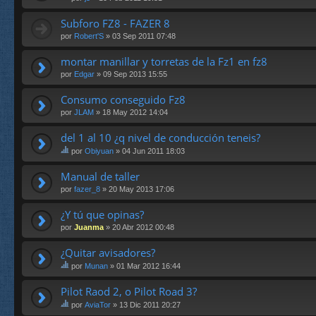
m
un
es
st
a
a
ta.
e
Subforo FZ8 - FAZER 8
tie
en
te
ne
cu
por
Robert'S
» 03 Sep 2011 07:48
m
un
es
a
a
ta.
montar manillar y torretas de la Fz1 en fz8
tie
en
ne
por
Edgar
» 09 Sep 2013 15:55
cu
un
es
a
ta.
Consumo conseguido Fz8
en
por
JLAM
» 18 May 2012 14:04
cu
es
ta.
del 1 al 10 ¿q nivel de conducción teneis?
por
Obiyuan
» 04 Jun 2011 18:03
st
e
Manual de taller
te
por
fazer_8
» 20 May 2013 17:06
m
a
¿Y tú que opinas?
tie
ne
por
Juanma
» 20 Abr 2012 00:48
un
a
¿Quitar avisadores?
en
por
Munan
» 01 Mar 2012 16:44
cu
st
es
e
ta.
Pilot Raod 2, o Pilot Road 3?
te
por
AviaTor
» 13 Dic 2011 20:27
m
st