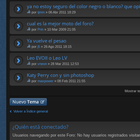
a
e
ya no estoy seguro del color negro o blanco? que op
tie
te
ne
por
tjmm
» 06 Abr 2011 18:29
m
un
st
a
a
e
cual es la mejor moto del foro?
tie
en
te
ne
cu
por
Prin
» 10 Mar 2009 21:05
m
un
es
st
a
a
ta.
e
Ya vuelve el pesao
tie
en
te
ne
cu
por
j5
» 26 Ago 2011 18:15
m
un
es
st
a
a
ta.
e
Leo EVOII o Leo LV
tie
en
te
ne
cu
por
vneon
» 28 Mar 2011 12:53
m
un
es
st
a
a
ta.
e
Katy Perry con y sin photoshop
tie
en
te
ne
cu
por
maxpower
» 08 Feb 2011 21:55
m
un
es
st
a
a
ta.
e
Mostrar t
tie
en
te
ne
cu
m
Nuevo
Tema
un
es
a
a
ta.
tie
en
Volver a Índice general
ne
cu
un
es
a
ta.
¿Quién está conectado?
en
cu
Usuarios navegando por este Foro: No hay usuarios registrados visitan
es