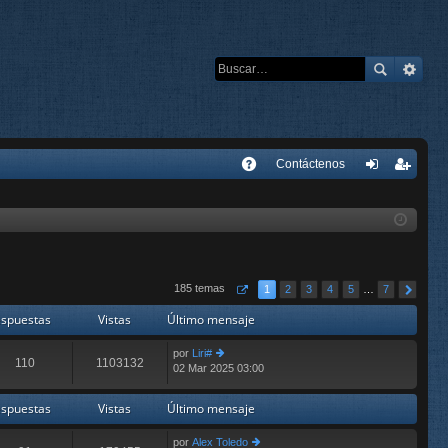
E
Contáctenos
A
de
eg
Q
nti
ist
fic
ra
ar
rs
185 temas
1
2
3
4
5
…
7
se
e
spuestas
Vistas
Último mensaje
por
Liri#
110
1103132
02 Mar 2025 03:00
er
últ
im
spuestas
Vistas
Último mensaje
o
m
por
Alex Toledo
e