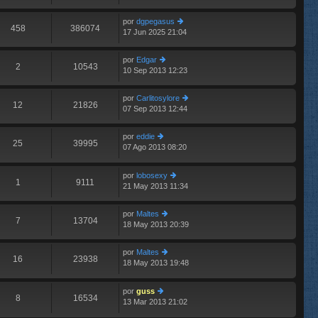
aj
últ
e
e
im
n
por
dgpegasus
o
458
386074
s
17 Jun 2025 21:04
er
m
aj
últ
e
e
im
n
por
Edgar
o
2
10543
s
10 Sep 2013 12:23
er
m
aj
últ
e
e
im
n
por
Carlitosylore
o
12
21826
s
07 Sep 2013 12:44
er
m
aj
últ
e
e
im
n
por
eddie
o
25
39995
s
07 Ago 2013 08:20
er
E
m
aj
últ
e
e
im
n
por
lobosexy
o
1
9111
s
21 May 2013 11:34
er
m
aj
últ
e
e
im
n
por
Maltes
o
7
13704
s
18 May 2013 20:39
er
m
aj
últ
e
e
im
n
por
Maltes
o
16
23938
s
18 May 2013 19:48
er
E
m
aj
últ
e
e
im
n
por
guss
o
8
16534
s
13 Mar 2013 21:02
er
E
m
aj
últ
e