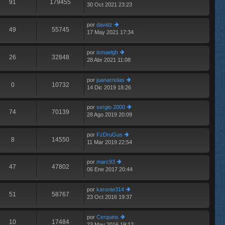
91
179455
30 Oct 2021 23:23
er
n
E
últ
s
im
aj
por
davidz
o
e
49
55745
17 May 2021 17:34
er
E
m
últ
e
im
n
por
ismaelgh
o
26
32848
s
28 Abr 2021 11:08
er
E
m
aj
últ
e
e
im
n
por
juanarriolas
o
0
10732
s
14 Dic 2019 18:26
er
m
aj
últ
e
e
im
n
por
sergio 2000
o
74
70139
s
28 Ago 2019 20:09
er
E
m
aj
últ
e
e
im
n
por
FzDruGus
o
8
14550
s
11 Mar 2019 22:54
er
m
aj
últ
e
e
im
n
por
marc93
o
47
47802
s
06 Ene 2017 20:44
er
E
m
aj
últ
e
e
im
n
por
karonte314
o
51
58767
s
23 Oct 2016 19:37
er
E
m
aj
últ
e
e
im
n
por
Cerquins
o
10
17484
s
23 May 2016 19:12