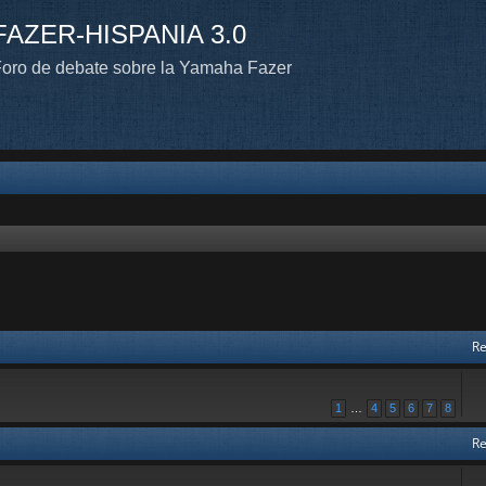
FAZER-HISPANIA 3.0
oro de debate sobre la Yamaha Fazer
Re
1
…
4
5
6
7
8
Re