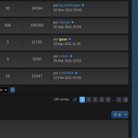
e
im
n
por
fazer600-gijon
o
30
34184
s
16 Nov 2012 19:55
er
E
m
aj
últ
e
e
im
n
por
Giorgio
o
896
189160
s
26 Sep 2011 20:54
er
E
m
aj
últ
e
e
im
n
por
guss
o
5
11755
s
29 Ago 2011 11:29
er
E
m
aj
últ
e
e
im
n
por
vneon
o
0
9240
s
28 Mar 2011 12:53
er
E
m
aj
últ
e
e
im
n
por
CHOPRA
o
10
15247
s
12 Feb 2011 03:46
er
E
m
aj
últ
e
e
im
n
o
s
m
aj
185 temas
1
2
3
4
5
…
7
e
e
n
s
Ir a
aj
e