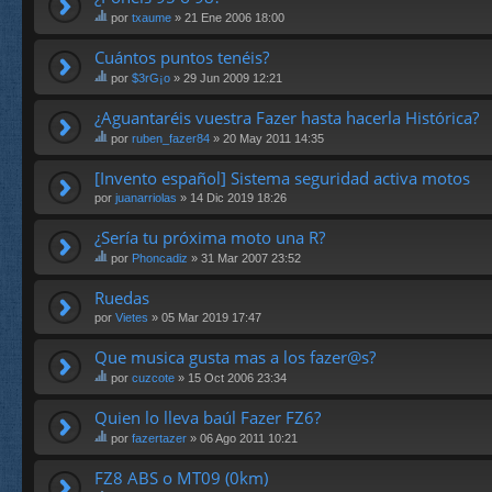
por
txaume
» 21 Ene 2006 18:00
st
e
Cuántos puntos tenéis?
te
por
$3rG¡o
» 29 Jun 2009 12:21
m
st
a
e
¿Aguantaréis vuestra Fazer hasta hacerla Histórica?
tie
te
ne
por
ruben_fazer84
» 20 May 2011 14:35
m
un
st
a
a
e
[Invento español] Sistema seguridad activa motos
tie
en
te
ne
cu
por
juanarriolas
» 14 Dic 2019 18:26
m
un
es
a
a
ta.
¿Sería tu próxima moto una R?
tie
en
ne
cu
por
Phoncadiz
» 31 Mar 2007 23:52
un
st
es
a
e
ta.
Ruedas
en
te
por
Vietes
» 05 Mar 2019 17:47
cu
m
es
a
ta.
Que musica gusta mas a los fazer@s?
tie
ne
por
cuzcote
» 15 Oct 2006 23:34
un
st
a
e
Quien lo lleva baúl Fazer FZ6?
en
te
cu
por
fazertazer
» 06 Ago 2011 10:21
m
st
es
a
e
ta.
FZ8 ABS o MT09 (0km)
tie
te