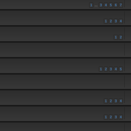
1
…
3
4
5
6
7
1
2
3
4
1
2
1
2
3
4
5
1
2
3
4
1
2
3
4