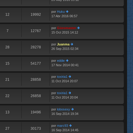
er
E
m
aj
últ
e
e
im
n
por
Huku
o
12
19992
s
17 Abr 2016 06:57
er
E
m
aj
últ
e
e
im
n
por
Güesmaster
o
7
12767
s
15 Oct 2015 14:12
er
E
m
aj
últ
e
e
im
n
por
Juanma
o
28
28278
s
26 Sep 2015 02:34
er
E
m
aj
últ
e
e
im
n
por
eddie
o
15
54177
s
17 Nov 2014 00:41
er
m
aj
últ
e
e
im
n
por
toxiria1
o
21
28858
s
11 Oct 2014 20:07
er
E
m
aj
últ
e
e
im
n
por
toxiria1
o
22
26858
s
11 Oct 2014 20:04
er
E
m
aj
últ
e
e
im
n
por
lobosexy
o
13
19496
s
16 Sep 2014 19:34
er
E
m
aj
últ
e
e
im
n
por
marc93
o
27
30173
s
16 Sep 2014 14:45
er
E
m