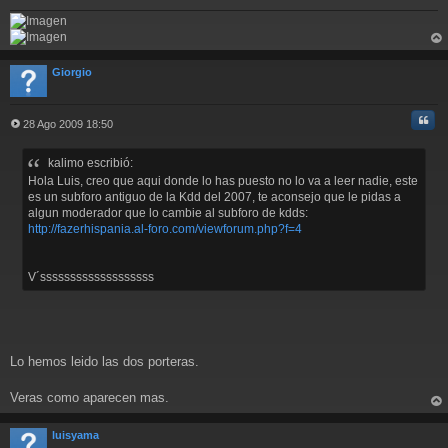
rri
ba
Giorgio
Cita
28 Ago 2009 18:50
M
e
kalimo escribió:
n
s
Hola Luis, creo que aqui donde lo has puesto no lo va a leer nadie, este
a
es un subforo antiguo de la Kdd del 2007, te aconsejo que le pidas a
j
algun moderador que lo cambie al subforo de kdds:
e
http://fazerhispania.al-foro.com/viewforum.php?f=4
V´sssssssssssssssssss
Lo hemos leido las dos porteras.
Veras como aparecen mas.
rri
ba
luisyama