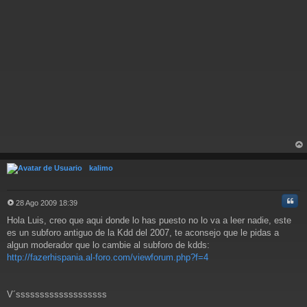
rri
ba
kalimo
Cita
28 Ago 2009 18:39
M
Hola Luis, creo que aqui donde lo has puesto no lo va a leer nadie, este
e
n
es un subforo antiguo de la Kdd del 2007, te aconsejo que le pidas a
s
algun moderador que lo cambie al subforo de kdds:
a
http://fazerhispania.al-foro.com/viewforum.php?f=4
j
e
V´sssssssssssssssssss