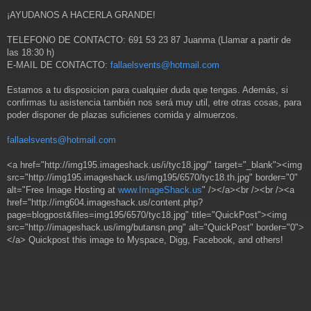
¡AYUDANOS A HACERLA GRANDE!
TELEFONO DE CONTACTO: 691 53 23 87 Juanma (Llamar a partir de
las 18:30 h)
E-MAIL DE CONTACTO:
fallaelsvents@hotmail.com
Estamos a tu disposicion para cualquier duda que tengas. Además, si
confirmas tu asistencia también nos será muy util, etre otras cosas, para
poder disponer de plazas suficienes comida y almuerzos.
fallaelsvents@hotmail.com
<a href="http://img195.imageshack.us/i/tyc18.jpg/" target="_blank"><img
src="http://img195.imageshack.us/img195/6570/tyc18.th.jpg" border="0"
alt="Free Image Hosting at
www.ImageShack.us
" /></a><br /><br /><a
href="http://img604.imageshack.us/content.php?
page=blogpost&files=img195/6570/tyc18.jpg" title="QuickPost"><img
src="http://imageshack.us/img/butansn.png" alt="QuickPost" border="0">
</a> Quickpost this image to Myspace, Digg, Facebook, and others!