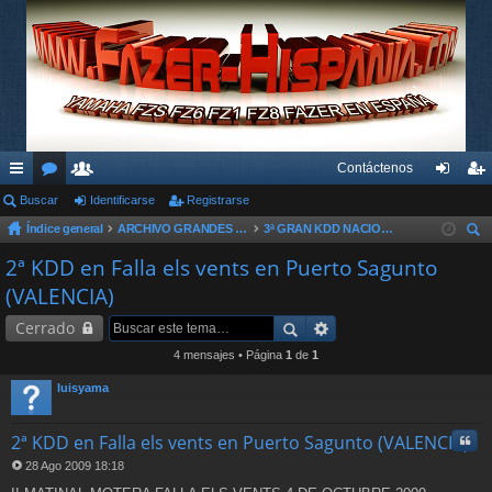
Contáctenos
nl
Buscar
or
su
Identificarse
Registrarse
de
eg
Índice general
ARCHIVO GRANDES KDD´s Y OTROS EVENTOS
3ª GRAN KDD NACIONAL - 2007
ac
os
ari
nti
ist
us
2ª KDD en Falla els vents en Puerto Sagunto
es
os
fic
ra
car
(VALENCIA)
rá
ar
rs
Cerrado
pi
se
e
4 mensajes • Página
1
de
1
do
luisyama
s
Cita
2ª KDD en Falla els vents en Puerto Sagunto (VALENCIA)
28 Ago 2009 18:18
M