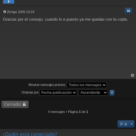
Cita
28 Ago 2009 19:24
M
Gracias por el consejo, cuando lo e puesto ya me quedao con la copla.
e
n
s
a
j
e
rri
ba
Mostrar mensajes previos:
Ordenar por
Cerrado
4 mensajes • Página
1
de
1
Ir a
¿Quién está conectado?