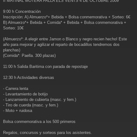
II MATINAL MOTERA FALLA ELS VENTS 4 DE OCTUBRE 2009
e
n
s
9:00 h Concentración
a
Inscripción: A) Almuerzo*+ Bebida + Bolsa conmemorativa + Sorteo: 6€
j
B) Almuerzo*+ Bebida + Comida* + Bebida + Bolsa conmemorativa +
e
Sorteo: 10€
(Almuerzo*: A elegir entre Jamon o Blanco y negro recien hecho! Este
año para mejorar y agilizar el reparto de bocadillos tendremos dos
planchas)
(Comida*: Paella. 300 plazas)
11:00 h Salida Baritima con parada de repostaje
12:30 h Actividades diversas
- Carrera lenta
- Levantamiento de botijo
- Lanzamiento de cubierta (masc. y fem.)
- Tiro de cuerda (masc. y fem.)
- Moto + ruidosa
Bolsa conmemorativa a los 500 primeros
Regalos, concursos y sorteos para los asistentes.