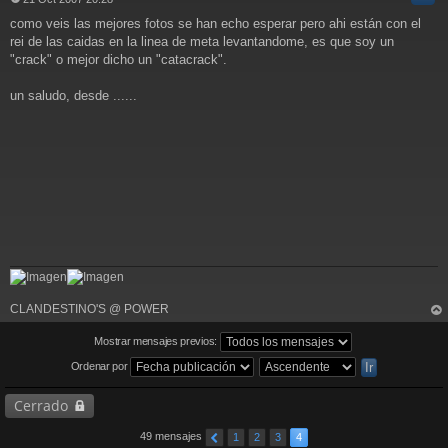
M
como veis las mejores fotos se han echo esperar pero ahi están con el
e
n
rei de las caidas en la linea de meta levantandome, es que soy un
s
"crack" o mejor dicho un "catacrack".
a
j
un saludo, desde ......
e
CLANDESTINO'S @ POWER
rri
ba
Mostrar mensajes previos:
Ordenar por
Cerrado
49 mensajes
1
2
3
4