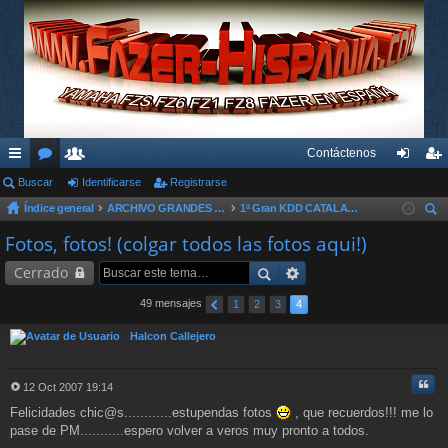
Contáctenos
nl
Buscar
or
su
Identificarse
Registrarse
de
eg
Índice general
ARCHIVO GRANDES KDD´s Y OTROS EVENTOS
1ª Gran KDD CATALANA 2007
ac
os
ari
nti
ist
us
Fotos, fotos! (colgar todos las fotos aqui!)
es
os
fic
ra
car
Cerrado
rá
ar
rs
pi
se
e
49 mensajes
1
2
3
4
do
Halcon Callejero
s
Cita
12 Oct 2007 19:14
M
Felicidades chic@s............estupendas fotos
, que recuerdos!!! me lo
e
n
pase de PM...........espero volver a veros muy pronto a todos.
s