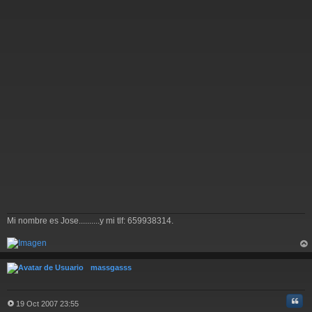
a
j
e
Mi nombre es Jose..........y mi tlf: 659938314.
rri
ba
massgasss
Cita
19 Oct 2007 23:55
M