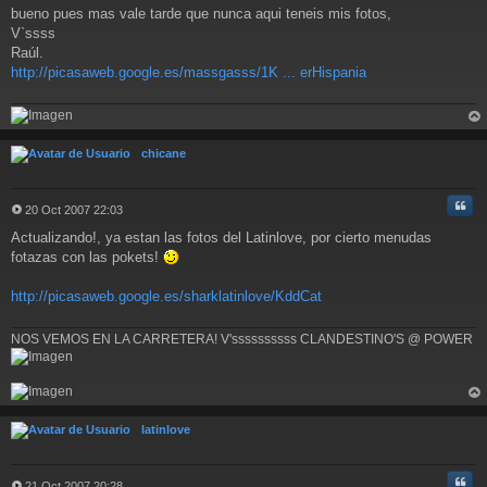
bueno pues mas vale tarde que nunca aqui teneis mis fotos,
e
n
V`ssss
s
Raúl.
a
http://picasaweb.google.es/massgasss/1K ... erHispania
j
e
rri
ba
chicane
Cita
20 Oct 2007 22:03
M
Actualizando!, ya estan las fotos del Latinlove, por cierto menudas
e
n
fotazas con las pokets!
s
a
http://picasaweb.google.es/sharklatinlove/KddCat
j
e
NOS VEMOS EN LA CARRETERA! V'ssssssssss CLANDESTINO'S @ POWER
rri
ba
latinlove
Cita
21 Oct 2007 20:28