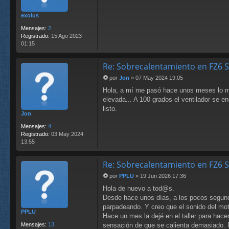
n
s
exolus
a
j
Mensajes:
2
e
Registrado:
15 Ago 2023
01:15
Re: Sobrecalentamiento en FZ6 
por
Jon
»
07 May 2024 19:05
M
Hola, a mí me pasó hace unos meses lo mi
e
n
elevada... A 100 grados el ventilador se e
s
listo.
Jon
a
j
Mensajes:
4
e
Registrado:
03 May 2024
13:55
Re: Sobrecalentamiento en FZ6 
por
PPLU
»
19 Jun 2026 17:36
M
Hola de nuevo a tod@s.
e
n
Desde hace unos días, a los pocos segundos
s
parpadeando. Y creo que el sonido del mot
PPLU
a
Hace un mes la dejé en el taller para hace
j
Mensajes:
13
sensación de que se calienta demasiado. Pe
e