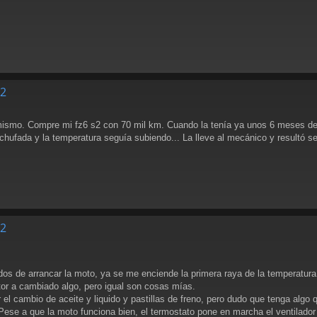
S2
smo. Compre mi fz6 s2 con 70 mil km. Cuando la tenía ya unos 6 meses derr
nchufada y la temperatura seguía subiendo... La lleve al mecánico y resultó se
S2
 de arrancar la moto, ya se me enciende la primera raya de la temperatura, m
or a cambiado algo, pero igual son cosas mías.
r el cambio de aceite y liquido y pastillas de freno, pero dudo que tenga algo
se a que la moto funciona bien, el termostato pone en marcha el ventilador y