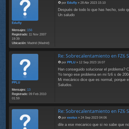
por
Edufly
»
28 Abr 2023 15:10
M
Después de todo lo que has hecho, solo que
e
n
Un saludo
s
Edufly
a
j
Mensajes:
156
e
Registrado:
11 Nov 2007
19:39
Ubicación:
Madrid (Madrid)
Re: Sobrecalentamiento en FZ6 
por
PPLU
»
12 Sep 2023 16:07
M
Han conseguido solucionar el problema?
e
n
Yo tengo ese problema en mi fz6 s de 2004
s
Mi mecánico dice que es normal, porque es
PPLU
a
Saludos.
j
Mensajes:
13
e
Registrado:
09 Feb 2010
01:59
Re: Sobrecalentamiento en FZ6 
por
exolus
»
24 Sep 2023 04:06
M
dile a ese mecanico que si no sabe que no 
e