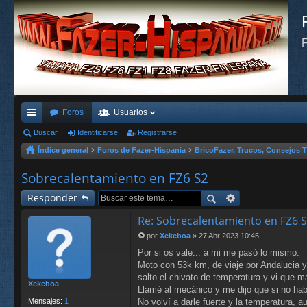
F
Foros
Usuarios
nl
Buscar
Identificarse
Registrarse
Índice general
Foros de Fazer-Hispania
BricoFazer, Trucos, Consejos T
ac
es
Sobrecalentamiento en FZ6 S2
rá
Responder
pi
Re: Sobrecalentamiento en FZ6 
do
por
Xekeboa
»
27 Abr 2023 10:45
M
Por si os vale... a mi me pasó lo mismo.
e
s
n
Moto con 53k km, de viaje por Andalucia y
s
salto el chivato de temperatura y vi que m
Xekeboa
a
Llamé al mecánico y me dijo que si no hab
j
Mensajes:
1
No volví a darle fuerte y la temperatura,
e