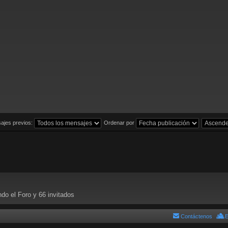
ajes previos:
Ordenar por
do el Foro y 66 invitados
Contáctenos
E