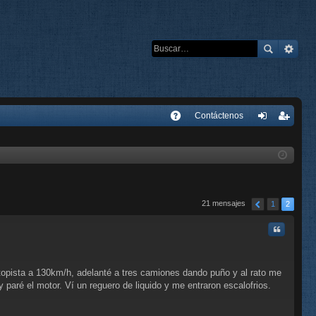
E
Contáctenos
A
de
eg
Q
nti
ist
fic
ra
ar
rs
21 mensajes
1
2
se
e
Citar
topista a 130km/h, adelanté a tres camiones dando puño y al rato me
paré el motor. Ví un reguero de liquido y me entraron escalofrios.