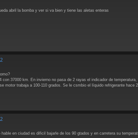
da abril la bomba y ver si va bien y tiene las aletas enteras
S2
 Como?
 con 37000 km. En invierno no pasa de 2 rayas el indicador de temperatura,
e motor trabaja a 100-110 grados. Se le csmbio el líquido refrigerante hace 
S2
hable en ciudad es dificil bajarle de los 90 gtados y en carretera su temper