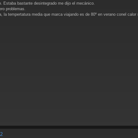
o. Estaba bastante desintegrado me dijo el mecánico.
cero problemas.
a, la tempertatura media que marca viajando es de 80º en verano conel calor 
S2