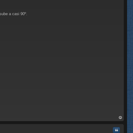
sube a casi 90º.
rri
ba
Citar