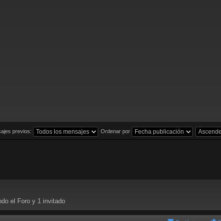
ajes previos:
Ordenar por
do el Foro y 1 invitado