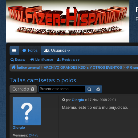
F
Foros
Usuarios
nl
Buscar
Identificarse
Registrarse
Índice general
ARCHIVO GRANDES KDD´s Y OTROS EVENTOS
4ª Gra
ac
es
Tallas camisetas o polos
rá
Cerrado
pi
por
Giorgio
»
17 Nov 2009 22:01
M
do
Maemia, este tio esta mu perjudicao.
e
n
s
s
a
j
Giorgio
e
Mensajes:
24475