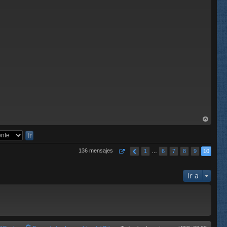
C
rri
ba
136 mensajes
1
…
6
7
8
9
10
Ir a