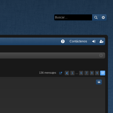
E
Contáctenos
A
de
eg
Q
nti
ist
fic
ra
ar
rs
136 mensajes
1
…
6
7
8
9
10
se
e
Citar