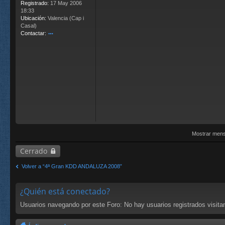
Registrado:
17 May 2006
18:33
Ubicación:
Valencia (Cap i
Casal)
Contactar:
o
nt
ac
ta
r
Gi
or
gi
o
Mostrar mens
Cerrado
Volver a “4ª Gran KDD ANDALUZA 2008”
¿Quién está conectado?
Usuarios navegando por este Foro: No hay usuarios registrados visitan