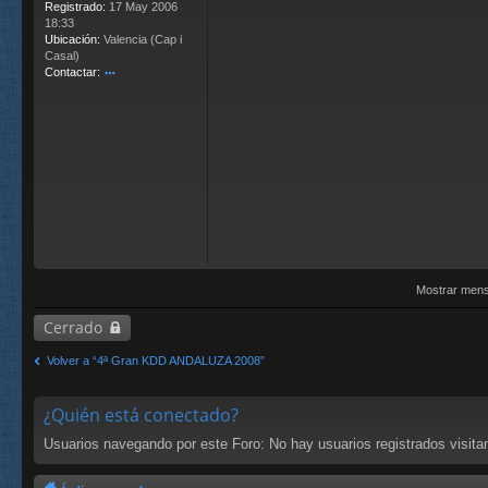
Registrado:
17 May 2006
18:33
Ubicación:
Valencia (Cap i
Casal)
Contactar:
o
nt
ac
ta
r
Gi
or
gi
o
Mostrar mens
Cerrado
Volver a “4ª Gran KDD ANDALUZA 2008”
¿Quién está conectado?
Usuarios navegando por este Foro: No hay usuarios registrados visitan