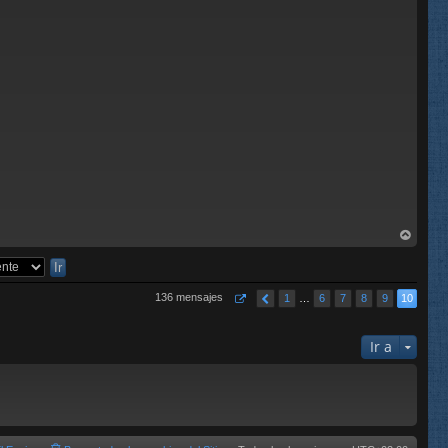
C
rri
ba
136 mensajes
1
…
6
7
8
9
10
Ir a