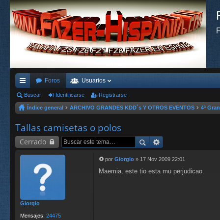
F
Foros
Usuarios
nl
Buscar
Identificarse
Registrarse
Índice general
ARCHIVO GRANDES KDD´s Y OTROS EVENTOS
4ª Gra
ac
es
Tallas camisetas o polos
rá
Cerrado
pi
por
Giorgio
»
17 Nov 2009 22:01
M
do
Maemia, este tio esta mu perjudicao.
e
n
s
s
a
j
Giorgio
e
Mensajes:
24475