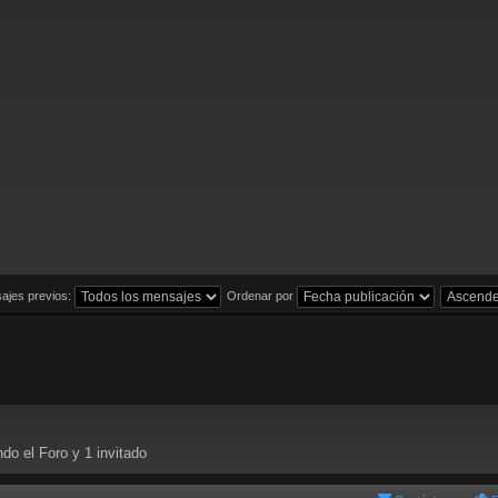
ajes previos:
Ordenar por
do el Foro y 1 invitado