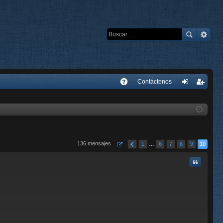
E
Contáctenos
A
de
eg
Q
nti
ist
fic
ra
ar
rs
136 mensajes
1
…
6
7
8
9
10
se
e
Citar