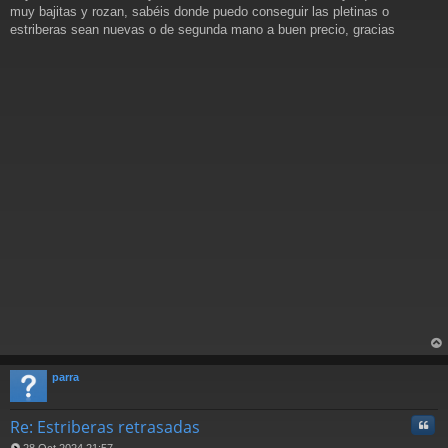
s
muy bajitas y rozan, sabéis donde puedo conseguir las pletinas o
a
estriberas sean nuevas o de segunda mano a buen precio, gracias
j
e
rri
ba
parra
Cita
Re: Estriberas retrasadas