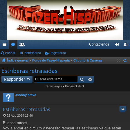
Contáctenos
nl
Buscar
or
su
Identificarse
Registrarse
de
eg
Índice general
Foros de Fazer-Hispania
Circuito & Carreras
ac
os
ari
nti
ist
us
Estriberas retrasadas
es
os
fic
ra
car
Responder
rá
ar
rs
3 mensajes • Página
1
de
1
pi
se
e
Jhonny bravo
do
s
Cita
Estriberas retrasadas
22 Ago 2024 19:46
M
Buenas tardes,
e
n
Voy a entrar en circuito y necesito retrasar las estriberas ya que están