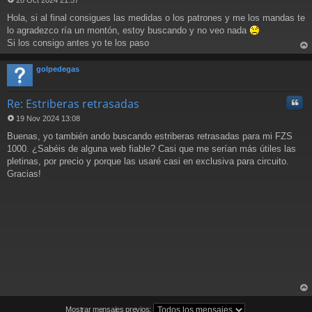
28 Oct 2024 21:57
M
Hola, si al final consigues las medidas o los patrones y me los mandas te
e
n
lo agradezco ría un montón, estoy buscando y no veo nada
s
Si los consigo antes yo te los paso
a
rri
j
ba
golpedegas
e
Cita
Re: Estriberas retrasadas
19 Nov 2024 13:08
M
Buenas, yo también ando buscando estriberas retrasadas para mi FZS
e
n
1000. ¿Sabéis de alguna web fiable? Casi que me serían más útiles las
s
pletinas, por precio y porque las usaré casi en exclusiva para circuito.
a
Gracias!
j
e
rri
ba
Mostrar mensajes previos: