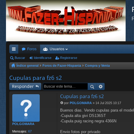
F
Foros
Usuarios
nl
Buscar
Identificarse
Registrarse
Índice general
Foros de Fazer-Hispania
Compra y Venta
ac
es
Cupulas para fz6 s2
rá
Responder
pi
Cupulas para fz6 s2
do
por
POLGOMARA
»
14 Jul 2025 10:17
M
Buenos dias. Vendo cupulas para el mode
e
s
n
-Cupula alta givi DS136ST
s
-Cupula puig racing negra 4366N
POLGOMARA
a
j
Mensajes:
67
Envio fotos por privado
e