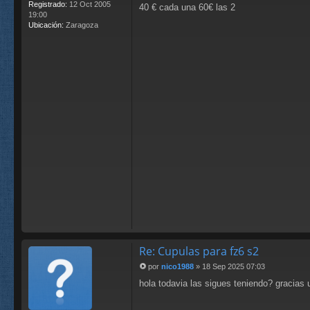
Registrado:
12 Oct 2005
40 € cada una 60€ las 2
19:00
Ubicación:
Zaragoza
Re: Cupulas para fz6 s2
por
nico1988
»
18 Sep 2025 07:03
M
hola todavia las sigues teniendo? gracias 
e
n
s