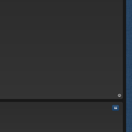
rri
ba
Citar