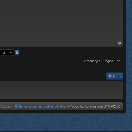
rri
ba
2 mensajes • Página
1
de
1
Ir a
l Equipo
Borrar todas las cookies del Sitio
Todos los horarios son
UTC+02:00