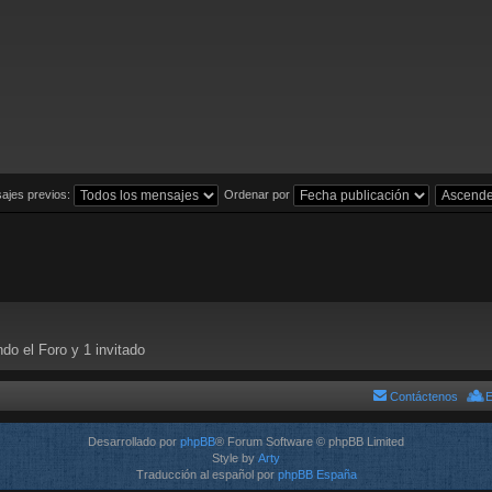
ajes previos:
Ordenar por
do el Foro y 1 invitado
Contáctenos
E
Desarrollado por
phpBB
® Forum Software © phpBB Limited
Style by
Arty
Traducción al español por
phpBB España