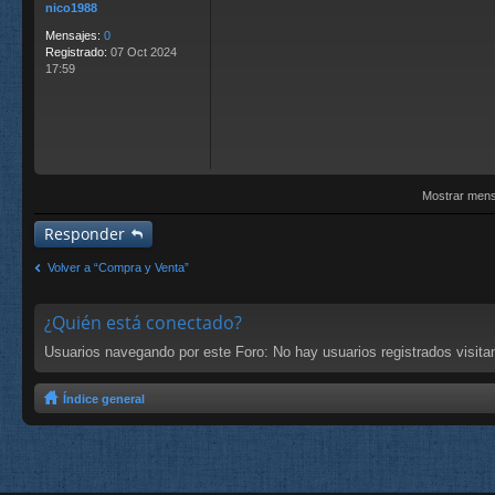
nico1988
a
j
Mensajes:
0
e
Registrado:
07 Oct 2024
17:59
Mostrar mens
Responder
Volver a “Compra y Venta”
¿Quién está conectado?
Usuarios navegando por este Foro: No hay usuarios registrados visitan
Índice general