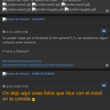
no quiero ser malo, no quiero ser malo.... qué tentación.....
rri
ba
carletsfz6
Cita
01 Oct 2009 13:08
M
Se puede colgar por el facebook la foto general?¿?¿ asi tendriamos algun
e
n
contacto entre nosotros.
s
a
V´ssss y Gassss!!
j
e
http://picamoto.blogspot.com/
http://server4.foros.net/index2.php?mforum=picamoto
rri
ba
DARK PLATINUM
Cita
18 Oct 2009 17:58
M
Os dejo aquí unas fotos que hice con el móvil
e
n
en la comida
s
a
j