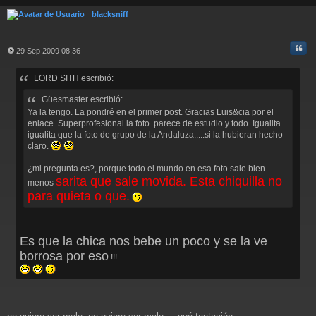
rri
ba
blacksniff
Cita
29 Sep 2009 08:36
M
e
LORD SITH escribió:
n
s
Güesmaster escribió:
a
j
Ya la tengo. La pondré en el primer post. Gracias Luis&cia por el
e
enlace. Superprofesional la foto. parece de estudio y todo. Igualita
igualita que la foto de grupo de la Andaluza.....si la hubieran hecho
claro.
¿mi pregunta es?, porque todo el mundo en esa foto sale bien
sarita que sale movida. Esta chiquilla no
menos
para quieta o que.
Es que la chica nos bebe un poco y se la ve
borrosa por eso
!!!