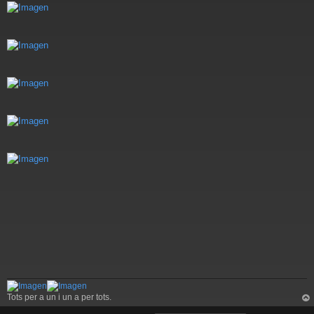
e
Tots per a un i un a per tots.
rri