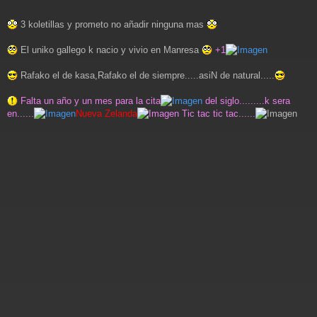
3 koletillas y prometo no añadir ninguna mas
El uniko gallego k nacio y vivio en Manresa
+1
Rafako el de kasa,Rafako el de siempre.....asiN de natural.....
Falta un año y un mes para la cita
del siglo.........k sera
en......
Nueva Zelanda
Tic tac tic tac......