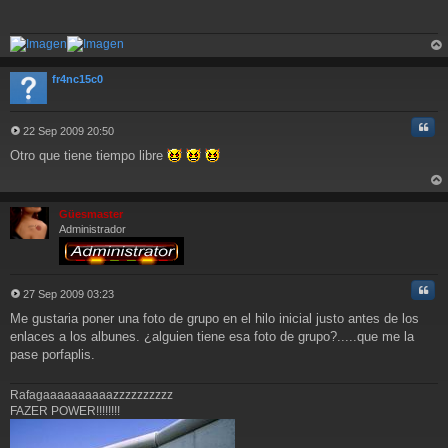
rri
ba
fr4nc15c0
Cita
22 Sep 2009 20:50
M
Otro que tiene tiempo libre
e
n
s
rri
a
ba
Güesmaster
j
Administrador
e
Cita
27 Sep 2009 03:23
M
Me gustaria poner una foto de grupo en el hilo inicial justo antes de los
e
n
enlaces a los albunes. ¿alguien tiene esa foto de grupo?.....que me la
s
pase porfaplis.
a
j
Rafagaaaaaaaaaazzzzzzzzzz
e
FAZER POWER!!!!!!!!