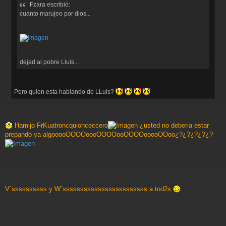
Fzara escribió:
a
j
cuanto marujeo por dios...
e
dejad al pobre Lluís...
Pero quien esta hablando de LLuis?
Hamijo FrKuatroncquionceccero
¿usted no deberia estar
prepando ya algooooOOOOoooOOOOooOOOOooooOOoo¿?¿?¿?¿?¿?
V´ssssssssss y W´ssssssssssssssssssssssss a tod2s