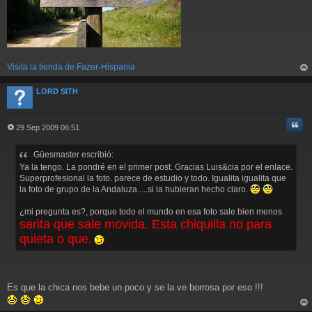
Visita la tienda de Fazer-Hispania
rri
ba
LORD SITH
Cita
29 Sep 2009 06:51
M
e
Güesmaster escribió:
n
s
Ya la tengo. La pondré en el primer post. Gracias Luis&cia por el enlace.
a
Superprofesional la foto. parece de estudio y todo. Igualita igualita que
j
la foto de grupo de la Andaluza.....si la hubieran hecho claro.
e
¿mi pregunta es?, porque todo el mundo en esa foto sale bien menos
sarita que sale movida. Esta chiquilla no para
quieta o que.
Es que la chica nos bebe un poco y se la ve borrosa por eso !!!