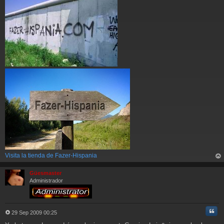
Visita la tienda de Fazer-Hispania
rri
ba
Güesmaster
Administrador
Cita
29 Sep 2009 00:25
M