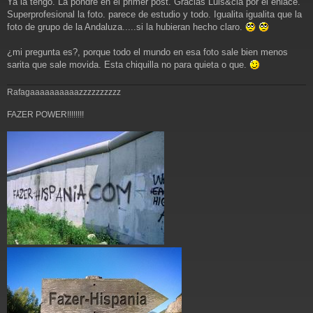
Ya la tengo. La pondré en el primer post. Gracias Luis&cia por el enlace.
e
n
Superprofesional la foto. parece de estudio y todo. Igualita igualita que la
s
foto de grupo de la Andaluza.....si la hubieran hecho claro.
a
j
¿mi pregunta es?, porque todo el mundo en esa foto sale bien menos
e
sarita que sale movida. Esta chiquilla no para quieta o que.
Rafagaaaaaaaaaazzzzzzzzzz
FAZER POWER!!!!!!!!