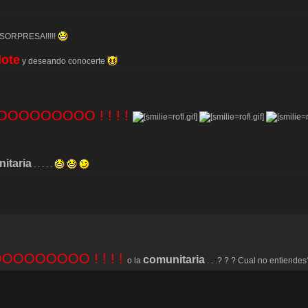
y SORPRESA!!!!!
d
ote
y deseando conocerte
OOOOOOO ! ! ! !
itaria
. . . . .
OOOOOOO ! ! ! !
comunitaria
o la
. . .? ? ? Cual no entiende