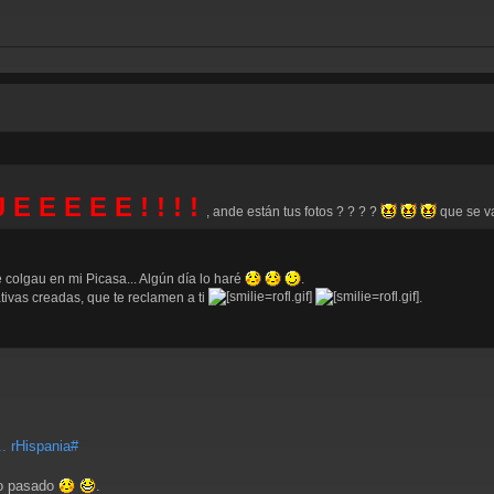
J E E E E E ! ! ! !
, ande están tus fotos ? ? ? ?
que se va 
e colgau en mi Picasa... Algún día lo haré
.
ivas creadas, que te reclamen a ti
.
.. rHispania#
ño pasado
.