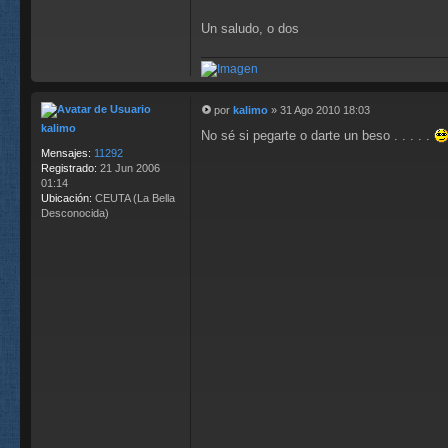
Un saludo, o dos
por
kalimo
»
31 Ago 2010 18:03
M
kalimo
No sé si pegarte o darte un beso . . . . .
e
n
Mensajes:
11292
s
Registrado:
21 Jun 2006
a
01:14
j
Ubicación:
CEUTA (La Bella
e
Desconocida)