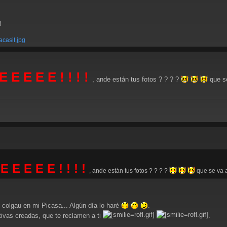
!
acasit.jpg
 E E E E E ! ! ! !
, ande están tus fotos ? ? ? ?
que se
 E E E E E ! ! ! !
, ande están tus fotos ? ? ? ?
que se va a 
 colgau en mi Picasa... Algún día lo haré
.
ivas creadas, que te reclamen a ti
.