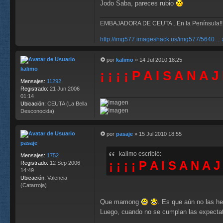
Jodo Saba, pareces rubio
EMBAJADORA DE CEUTA...En la Península!!
http://img577.imageshack.us/img577/5640 ... 
por
kalimo
»
14 Jul 2010 18:25
M
kalimo
¡ ¡ ¡ ¡ P A I S A N A J
e
n
Mensajes:
11292
s
Registrado:
21 Jun 2006
a
01:14
j
Ubicación:
CEUTA (La Bella
e
Desconocida)
por
pasaje
»
15 Jul 2010 18:55
M
pasaje
e
kalimo escribió:
n
Mensajes:
1752
¡ ¡ ¡ ¡ P A I S A N A J
s
Registrado:
12 Sep 2006
a
14:49
j
Ubicación:
Valencia
e
(Catarroja)
Que mamong
. Es que aún no las he
Luego, cuando no se cumplan las expectat