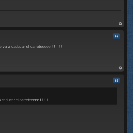
rri
ba
Citar
 va a caducar el carreteeeee ! ! ! ! !
rri
ba
Citar
caducar el carreteeeee ! ! ! ! !