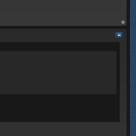
rri
ba
Citar