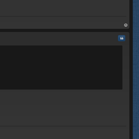
rri
ba
Citar