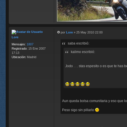
por
Lore
»
25 May 2010 22:00
M
Lore
e
saba escribió:
n
Mensajes:
1807
s
Registrado:
15 Ene 2007
kalimo escribió:
a
17:13
j
Ubicación:
Madrid
e
Jodo . . . stas espesito o es que te has b
Aun queda bolsa comunitaria y eso que los
Peso sigo sin pillarlo