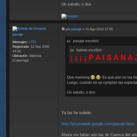
Un saludo, o dos
por
pasaje
»
31 Ago 2010 17:55
M
pasaje
e
pasaje escribió:
n
Mensajes:
1752
s
Registrado:
12 Sep 2006
kalimo escribió:
a
14:49
¡ ¡ ¡ ¡ P A I S A N A 
j
Ubicación:
Valencia
e
(Catarroja)
Que mamong
. Es que aún no las h
Luego, cuando no se cumplan las expectat
Un saludo, o dos
Ya las he subido:
http://picasaweb.google.com/pasaje.faze .
Ahora me faltan aún las de Cuenca del a