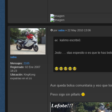
por
saba
»
22 May 2010 13:06
M
e
kalimo escribió:
n
s
a
j
Jodo . . . stas espesito o es que te has beb
e
saba
Mensajes:
2165
Registrado:
02 Ene 2007
18:23
Ubicación:
KingKong
expatriao en el zú
Aun queda bolsa comunitaria y eso que lo
Peso sigo sin pillarlo