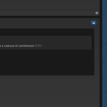
rri
ba
Citar
a caducar el carreteeeee ! ! ! ! !