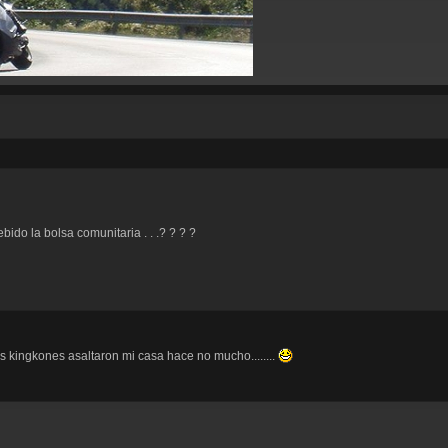
ebido la bolsa comunitaria . . .? ? ? ?
 kingkones asaltaron mi casa hace no mucho........