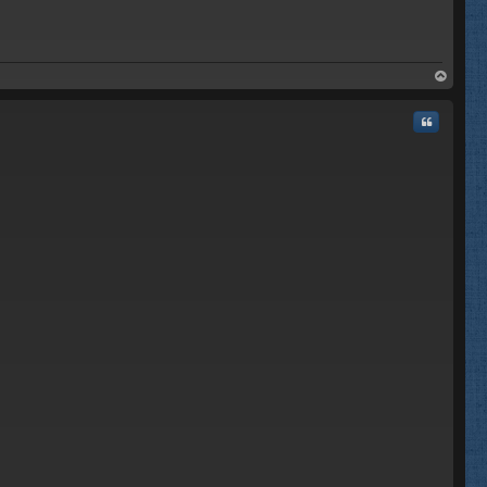
rri
ba
Citar