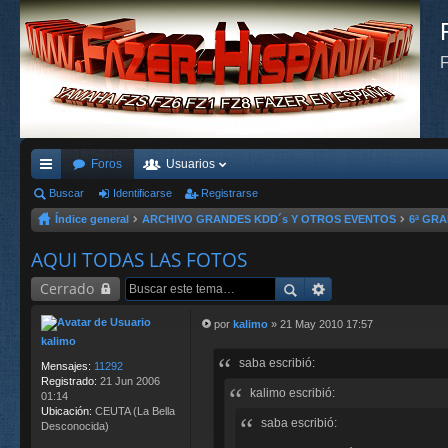
F
Foros
Usuarios
nl
Buscar
Identificarse
Registrarse
Índice general
ARCHIVO GRANDES KDD´s Y OTROS EVENTOS
6ª GRA
ac
es
AQUI TODAS LAS FOTOS
rá
Cerrado
pi
por
kalimo
»
21 May 2010 17:57
M
kalimo
do
e
saba escribió:
n
Mensajes:
11292
s
s
Registrado:
21 Jun 2006
kalimo escribió:
a
01:14
j
Ubicación:
CEUTA (La Bella
saba escribió:
e
Desconocida)