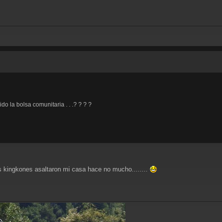
ido la bolsa comunitaria . . .? ? ? ?
s kingkones asaltaron mi casa hace no mucho........