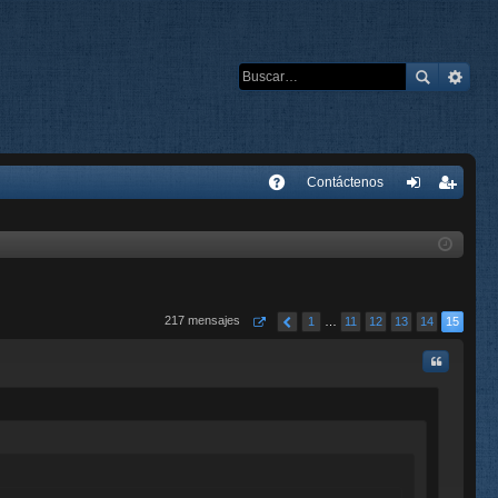
E
Contáctenos
A
de
eg
Q
nti
ist
fic
ra
ar
rs
217 mensajes
1
…
11
12
13
14
15
se
e
Citar