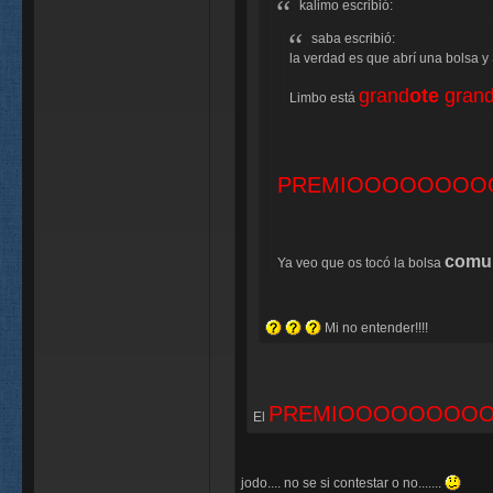
kalimo escribió:
saba escribió:
la verdad es que abrí una bolsa 
grand
ote
gran
Limbo está
PREMIOOOOOOOOOO
comun
Ya veo que os tocó la bolsa
Mi no entender!!!!
PREMIOOOOOOOOOO
El
jodo.... no se si contestar o no.......