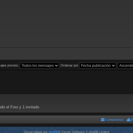
ajes previos:
Ordenar por
do el Foro y 1 invitado
Contáctenos
E
Desarrollado por
phpBB
® Forum Software © phpBB Limited