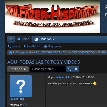
F
Foros
Usuarios
nl
Buscar
Identificarse
Registrarse
Índice general
ARCHIVO GRANDES KDD´s Y OTROS EVENTOS
6ª GRA
ac
es
AQUI TODAS LAS FOTOS Y VIDEOS
rá
Cerrado
pi
por
javipaz_RR
»
02 Feb 2011 15:54
M
do
estaba jugando a los fantasmas
e
n
s
s
a
j
javipaz_RR
e
Mensajes:
157