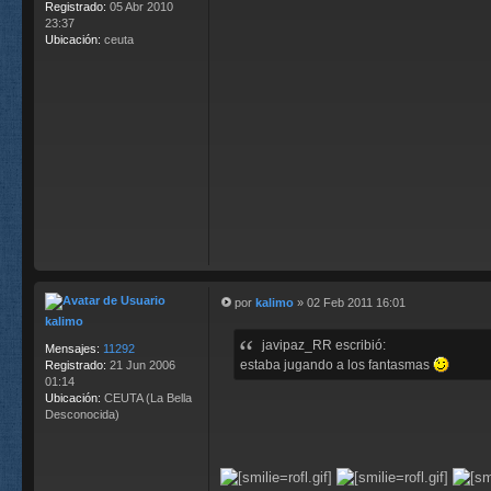
Registrado:
05 Abr 2010
23:37
Ubicación:
ceuta
por
kalimo
»
02 Feb 2011 16:01
M
kalimo
e
javipaz_RR escribió:
n
Mensajes:
11292
s
estaba jugando a los fantasmas
Registrado:
21 Jun 2006
a
01:14
j
Ubicación:
CEUTA (La Bella
e
Desconocida)