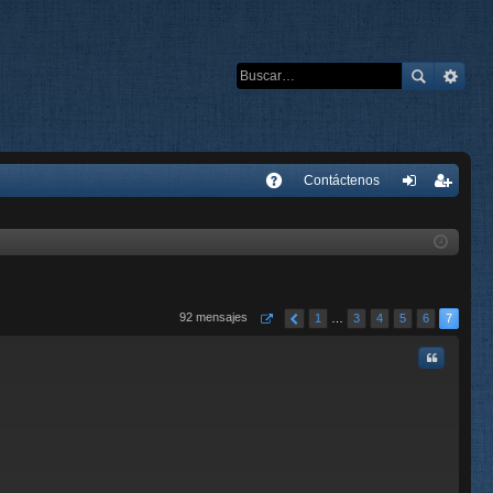
E
Contáctenos
A
de
eg
Q
nti
ist
fic
ra
ar
rs
92 mensajes
1
…
3
4
5
6
7
se
e
Citar