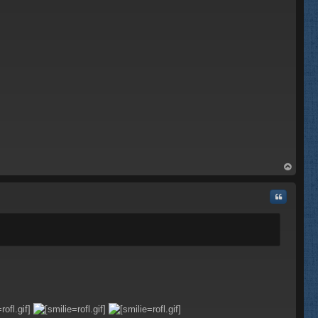
rri
ba
Citar