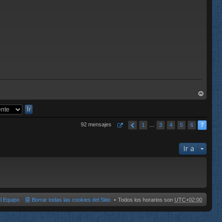
rri
ba
92 mensajes
1
…
3
4
5
6
7
Ir a
l Equipo
Borrar todas las cookies del Sitio
Todos los horarios son
UTC+02:00