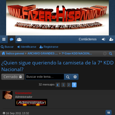
Contáctenos
nl
Buscar
or
su
Identificarse
Registrarse
de
eg
Índice general
ARCHIVO GRANDES KDD´s Y OTROS EVENTOS
7ª Gran KDD NACIONAL - 2011
ac
os
ari
nti
ist
us
¿Quien sigue queriendo la camiseta de la 7ª KDD
es
os
fic
ra
car
Nacional?
rá
ar
rs
Cerrado
pi
se
e
32 mensajes
1
2
3
do
Güesmaster
s
Administrador
Cita
16 Sep 2011 13:32