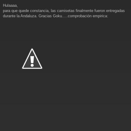
M
Hulaaaa,
e
n
para que quede constancia, las camisetas finalmente fueron entregadas
s
durante la Andaluza. Gracias Goku.....comprobación empirica:
a
j
e