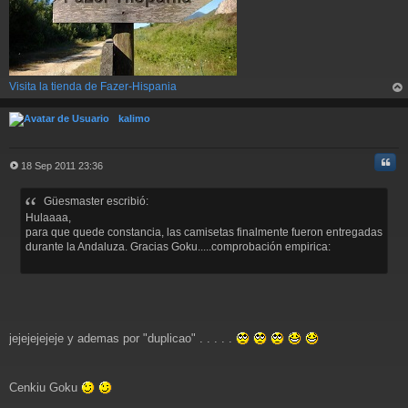
Visita la tienda de Fazer-Hispania
rri
ba
kalimo
Cita
18 Sep 2011 23:36
M
e
Güesmaster escribió:
n
s
Hulaaaa,
a
para que quede constancia, las camisetas finalmente fueron entregadas
j
durante la Andaluza. Gracias Goku.....comprobación empirica:
e
jejejejejeje y ademas por "duplicao" . . . . .
Cenkiu Goku