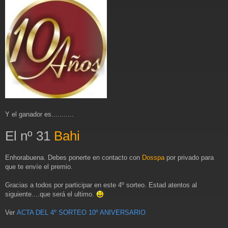
e
n
s
a
j
e
Y el ganador es...........
El nº 31
Bahi
Enhorabuena. Debes ponerte en contacto con
Dosspa
por privado para
que te envíe el premio.
Gracias a todos por participar en este 4º sorteo. Estad atentos al
siguiente....que será el ultimo.
Ver
ACTA DEL 4º SORTEO 10º ANIVERSARIO