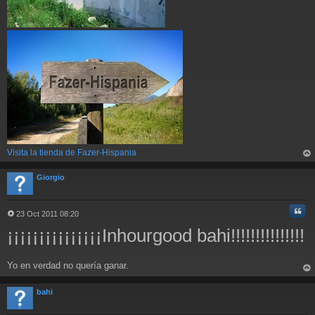
Visita la tienda de Fazer-Hispania
rri
ba
Giorgio
Cita
23 Oct 2011 08:20
M
¡¡¡¡¡¡¡¡¡¡¡¡¡¡¡Inhourgood bahi!!!!!!!!!!!!!!!
e
n
s
a
Yo en verdad no quería ganar.
j
rri
e
ba
bahi