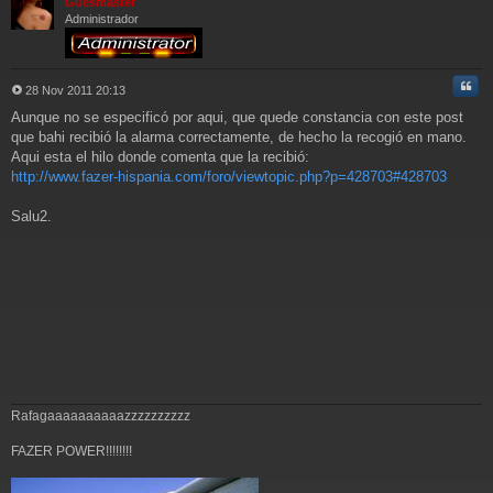
Güesmaster
e
Administrador
Cita
28 Nov 2011 20:13
M
Aunque no se especificó por aqui, que quede constancia con este post
e
n
que bahi recibió la alarma correctamente, de hecho la recogió en mano.
s
Aqui esta el hilo donde comenta que la recibió:
a
http://www.fazer-hispania.com/foro/viewtopic.php?p=428703#428703
j
e
Salu2.
Rafagaaaaaaaaaazzzzzzzzzz
FAZER POWER!!!!!!!!