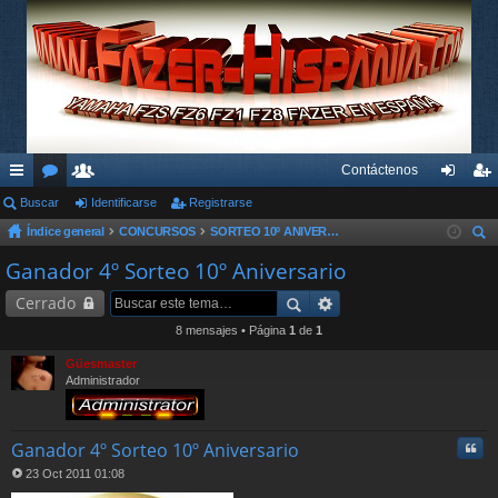
Contáctenos
nl
Buscar
or
su
Identificarse
Registrarse
de
eg
Índice general
CONCURSOS
SORTEO 10º ANIVERSARIO FAZER-HISPANIA
ac
os
ari
nti
ist
us
Ganador 4º Sorteo 10º Aniversario
es
os
fic
ra
car
Cerrado
rá
ar
rs
8 mensajes • Página
1
de
1
pi
se
e
Güesmaster
do
Administrador
s
Cita
Ganador 4º Sorteo 10º Aniversario
23 Oct 2011 01:08
M