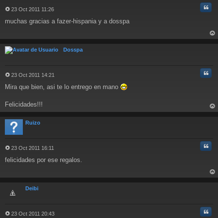
Cita
23 Oct 2011 11:26
M
muchas gracias a fazer-hispania y a dosspa
e
n
s
rri
a
ba
Dosspa
j
e
Cita
23 Oct 2011 14:21
M
Mira que bien, asi te lo entrego en mano
e
n
s
Felicidades!!!
a
rri
j
ba
Ruizo
e
Cita
23 Oct 2011 16:11
M
felicidades por ese regalos.
e
n
s
rri
a
ba
Deibi
j
e
Cita
23 Oct 2011 20:43