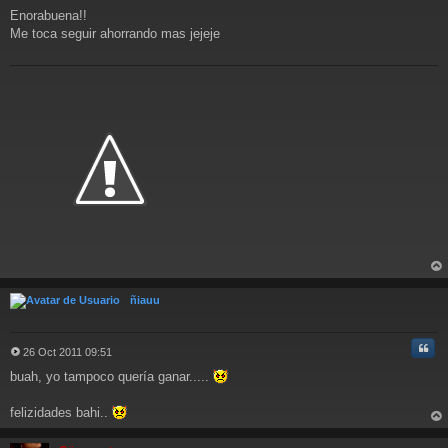
M
Enorabuena!!
e
n
Me toca seguir ahorrando mas jejeje
s
a
j
e
rri
ba
ñiauu
Cita
26 Oct 2011 09:51
M
buah, yo tampoco quería ganar.....
e
n
s
felizidades bahi..
a
rri
j
ba