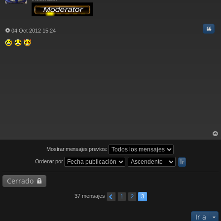
Cita
04 Oct 2012 15:24
M
e
n
s
a
j
e
rri
ba
Mostrar mensajes previos:
Ordenar por
Cerrado
37 mensajes
1
2
3
Ir a