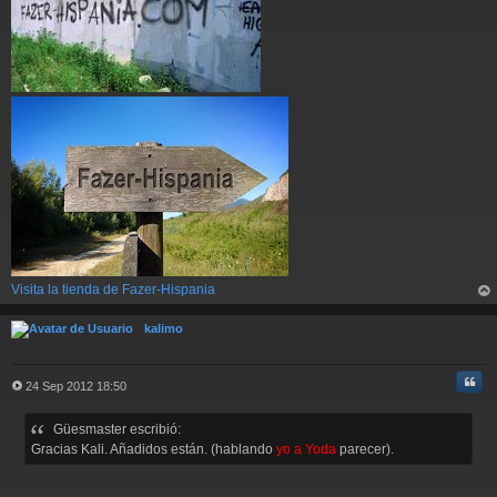
Visita la tienda de Fazer-Hispania
rri
ba
kalimo
Cita
24 Sep 2012 18:50
M
e
Güesmaster escribió:
n
s
Gracias Kali. Añadidos están. (hablando
yo a Yoda
parecer).
a
j