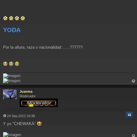
e
YODA
Por la altura, raza o nacionalidad ......??????
rri
ba
Juanma
Moderador
Cita
24 Sep 2012 19:38
M
Y yo "CHEWAKA"
e
n
s