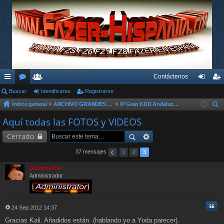
Contáctenos
nl
Buscar
or
su
Identificarse
Registrarse
de
eg
Índice general
ARCHIVO GRANDES KDD´s Y OTROS EVENTOS
8ª Gran KDD Andaluza 2012
ac
os
ari
nti
ist
us
Aquí todas las FOTOS y VIDEOS
es
os
fic
ra
car
Cerrado
rá
ar
rs
pi
se
e
37 mensajes
1
2
3
do
Güesmaster
Administrador
s
Cita
24 Sep 2012 14:37
M
Gracias Kali. Añadidos están. (hablando yo a Yoda parecer).
e