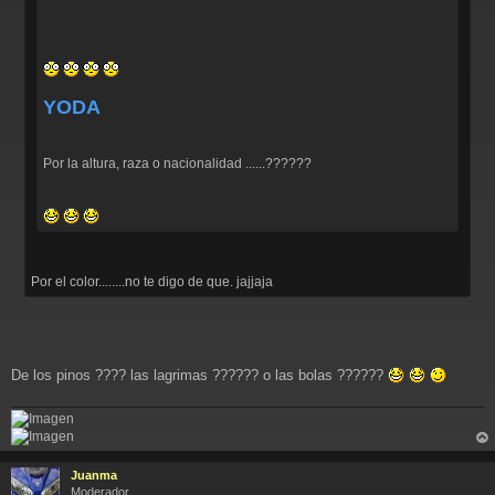
YODA
Por la altura, raza o nacionalidad ......??????
Por el color........no te digo de que. jajjaja
De los pinos ???? las lagrimas ?????? o las bolas ??????
rri
ba
Juanma
Moderador