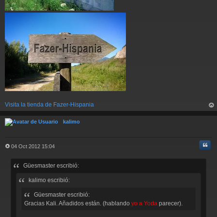
Visita la tienda de Fazer-Hispania
rri
ba
kalimo
Cita
04 Oct 2012 15:04
M
e
Güesmaster escribió:
n
s
kalimo escribió:
a
j
Güesmaster escribió:
e
Gracias Kali. Añadidos están. (hablando
yo a Yoda
parecer).