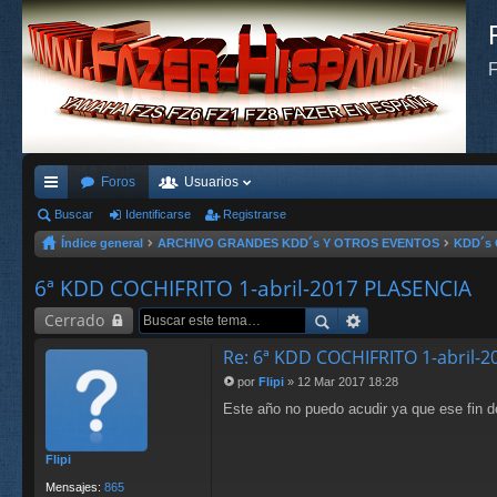
F
Foros
Usuarios
nl
Buscar
Identificarse
Registrarse
Índice general
ARCHIVO GRANDES KDD´s Y OTROS EVENTOS
KDD´s 
ac
es
6ª KDD COCHIFRITO 1-abril-2017 PLASENCIA
rá
Cerrado
pi
Re: 6ª KDD COCHIFRITO 1-abril-
do
por
Flipi
»
12 Mar 2017 18:28
M
Este año no puedo acudir ya que ese fin d
e
s
n
s
Flipi
a
j
Mensajes:
865
e