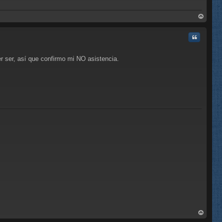
rri
ba
Citar
r ser, así que confirmo mi NO asistencia.
C
rri