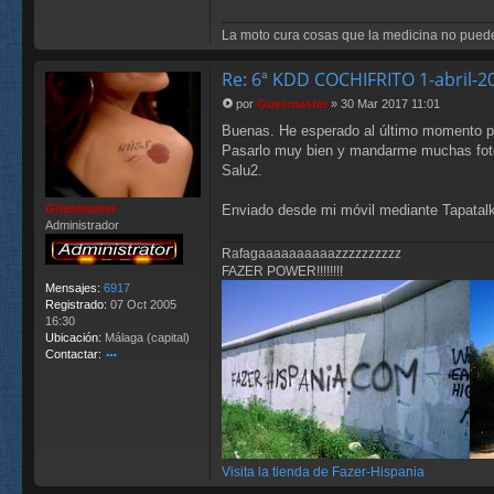
La moto cura cosas que la medicina no puede
Re: 6ª KDD COCHIFRITO 1-abril-
por
Güesmaster
»
30 Mar 2017 11:01
M
Buenas. He esperado al último momento por
e
n
Pasarlo muy bien y mandarme muchas fotos, 
s
Salu2.
a
j
Enviado desde mi móvil mediante Tapatalk
Güesmaster
e
Administrador
Rafagaaaaaaaaaazzzzzzzzzz
FAZER POWER!!!!!!!!
Mensajes:
6917
Registrado:
07 Oct 2005
16:30
Ubicación:
Málaga (capital)
Contactar:
o
nt
ac
ta
r
G
Visita la tienda de Fazer-Hispania
ü
es