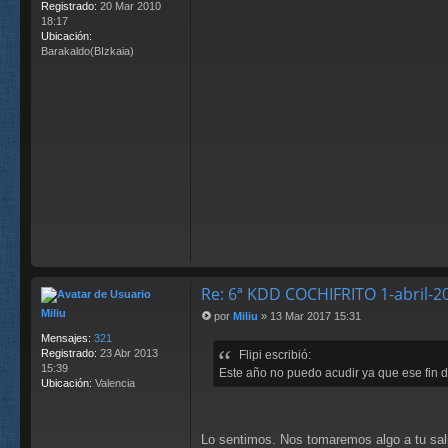
Registrado:
20 Mar 2010
18:17
Ubicación:
Barakaldo(BIzkaia)
Re: 6ª KDD COCHIFRITO 1-abril-
Miliu
por
Miliu
»
13 Mar 2017 15:31
M
Mensajes:
321
e
Registrado:
23 Abr 2013
Flipi escribió:
n
15:39
s
Este año no puedo acudir ya que ese fin d
Ubicación:
Valencia
a
j
e
Lo sentimos. Nos tomaremos algo a tu sal