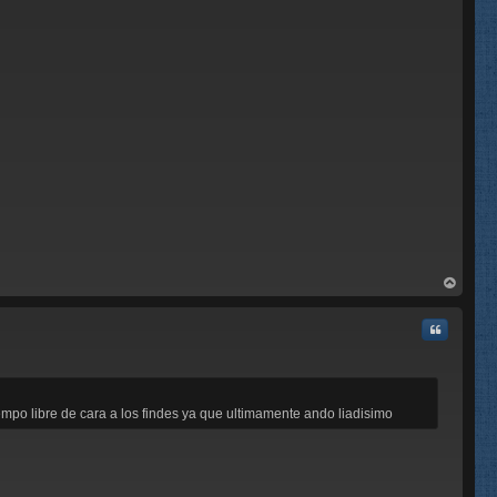
rri
ba
Citar
mpo libre de cara a los findes ya que ultimamente ando liadisimo