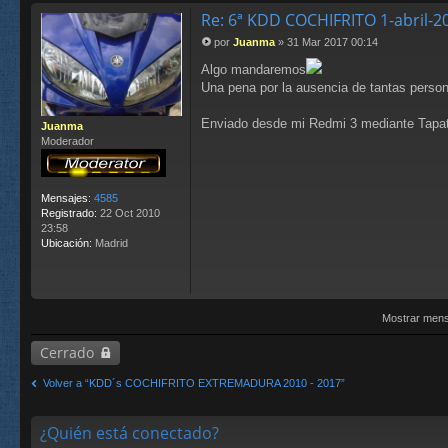
m
Re: 6ª KDD COCHIFRITO 1-abril-
as
te
por
Juanma
»
31 Mar 2017 00:14
M
r
e
Algo mandaremos
n
Una pena por la ausencia de tantas perso
s
a
Enviado desde mi Redmi 3 mediante Tapat
Juanma
j
Moderador
e
Mensajes:
4585
Registrado:
22 Oct 2010
23:58
Ubicación:
Madrid
Mostrar mens
Cerrado
Volver a “KDD´s COCHIFRITO EXTREMADURA 2010 - 2017”
¿Quién está conectado?