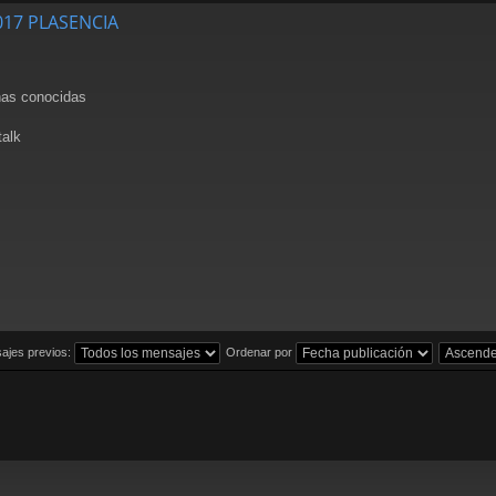
2017 PLASENCIA
nas conocidas
alk
ajes previos:
Ordenar por