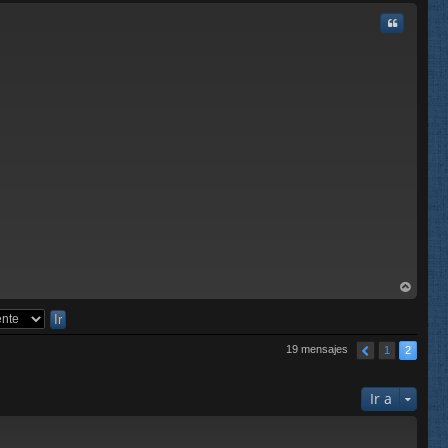
ba
Citar
rri
ba
19 mensajes
1
2
Ir a