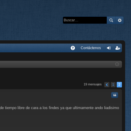
E
Contáctenos
A
de
eg
Q
nti
ist
fic
ra
ar
rs
19 mensajes
1
2
se
e
Citar
e tiempo libre de cara a los findes ya que ultimamente ando liadisimo