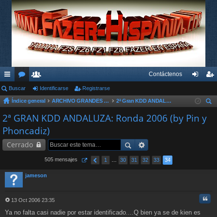
Contáctenos
nl
Buscar
or
su
Identificarse
Registrarse
de
eg
Índice general
ARCHIVO GRANDES KDD´s Y OTROS EVENTOS
2ª Gran KDD ANDALUZA 2006
ac
os
ari
nti
ist
us
2ª GRAN KDD ANDALUZA: Ronda 2006 (by Pin y
es
os
fic
ra
car
Phoncadiz)
rá
ar
rs
Cerrado
pi
se
e
505 mensajes
1
…
30
31
32
33
34
do
jameson
s
Cita
13 Oct 2006 23:35
M
Ya no falta casi nadie por estar identificado....Q bien ya se de kien es
e