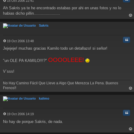
15 Oct 2006 22:41
M
Ah Sakris ya te he encontrado estabas por ahi en unas fotos y no lo
e
n
habias dicho pillin......................
s
rri
a
ba
Sakris
j
e
Cita
19 Oct 2006 13:48
M
Jejejeje! muchas gracias Kamilo todo un detallazo! si señor!
e
n
s
OOOOLEEE!
"un OLE PA KAMILO!!!?"
a
j
V´sss!
e
No Hay Camino Fácil Que Lleve a Algo Que Merezca La Pena. Buenos
Frenos!!
rri
ba
kalimo
Cita
19 Oct 2006 14:19
M
No hay de porque Sakris, de nada.
e
n
s
rri