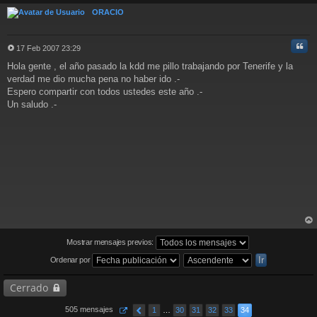
a
ba
ORACIO
j
e
Cita
17 Feb 2007 23:29
M
Hola gente , el año pasado la kdd me pillo trabajando por Tenerife y la
e
n
verdad me dio mucha pena no haber ido .-
s
Espero compartir con todos ustedes este año .-
a
Un saludo .-
j
e
rri
ba
Mostrar mensajes previos:
Ordenar por
Cerrado
505 mensajes
1
…
30
31
32
33
34