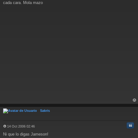
n
cada cara. Mola mazo
s
a
j
e
rri
ba
Sakris
Cita
14 Oct 2006 02:46
M
Ni que lo digas Jameson!
e