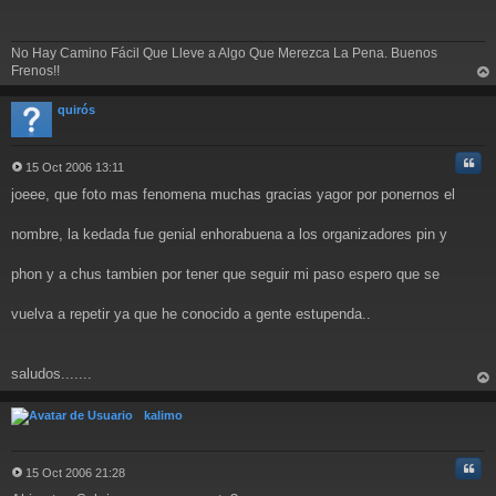
n
s
a
No Hay Camino Fácil Que Lleve a Algo Que Merezca La Pena. Buenos
j
Frenos!!
e
rri
ba
quirós
Cita
15 Oct 2006 13:11
M
joeee, que foto mas fenomena muchas gracias yagor por ponernos el
e
n
s
nombre, la kedada fue genial enhorabuena a los organizadores pin y
a
j
phon y a chus tambien por tener que seguir mi paso espero que se
e
vuelva a repetir ya que he conocido a gente estupenda..
saludos.......
rri
ba
kalimo
Cita
15 Oct 2006 21:28
M