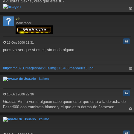
Aki estas Sakris, creo que eres tu?
e
n
s
rri
a
ba
pin
j
Moderador
e
Cita
15 Oct 2006 21:31
M
pues va ser que si es el, sin duda alguna.
e
n
s
a
http://img373.imageshack.us/img373/488/bannerra3.jpg
j
e
rri
ba
kalimo
Cita
15 Oct 2006 22:36
M
Gracias Pin, a ver si alguien sabe quien es el que esta a la deracha de
e
n
Fazer600 con camiseta blanca y el que esta detras de Jameson
s
rri
a
ba
kalimo
j
e
Cita