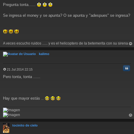
M
Pregunta tonta......
e
n
s
Se ingresa el money y se apunta? O se apunta y "adespues" se ingresa?
a
j
e
A veces escucho ruidos ...... y es el helicoptero de la betemerita con su sirena
rri
ba
kalimo
Cita
21 Jul 2014 22:15
M
Pero tonta, tonta ......
e
n
s
a
j
Hay que mayor estás ..
e
rri
ba
tocinito de cielo