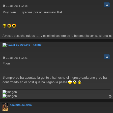
Cita
21 Jul 2014 22:18
M
Muy bien .....gracias por aclarármelo Kali
e
n
s
a
j
e
A veces escucho ruidos ...... y es el helicoptero de la betemerita con su sirena
rri
ba
kalimo
Cita
21 Jul 2014 22:21
M
Ejem .....
e
n
s
a
Siempre se ha apuntao la gente , ha hecho el ingreso cada uno y se ha
j
confirmado en el post que ha llegao la pasta
e
rri
ba
tocinito de cielo