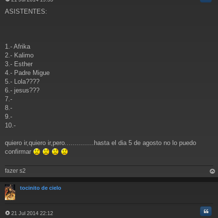
M
ASISTENTES:
e
n
s
a
j
1.- Afrika
e
2.- Kalimo
3.- Esther
4.- Padre Migue
5.- Lola????
6.- jesus???
7.-
8.-
9.-
10.-
quiero ir,quiero ir,pero...............hasta el dia 5 de agosto no lo puedo
confirmar
fazer s2
rri
ba
tocinito de cielo
Cita
21 Jul 2014 22:12