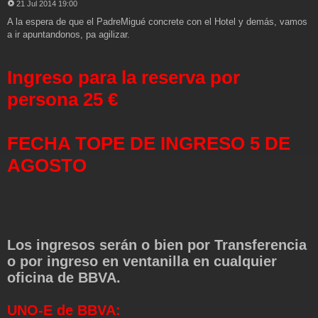
21 Jul 2014 19:00
M
A la espera de que el PadreMigué concrete con el Hotel y demás, vamos
e
n
a ir apuntandonos, pa agilizar.
s
a
j
Ingreso para la reserva por
e
persona 25 €
FECHA TOPE DE INGRESO 5 DE
AGOSTO
Los ingresos serán o bien por Transferencia
o por ingreso en ventanilla en cualquier
oficina de BBVA.
UNO-E de BBVA: