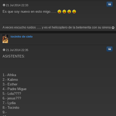
Cita
21 Jul 2014 22:33
M
Es que soy nuevo en esto migo......
e
n
s
a
A veces escucho ruidos ...... y es el helicoptero de la betemerita con su sirena
j
e
rri
ba
tocinito de cielo
Cita
21 Jul 2014 22:35
M
ASISTENTES:
e
n
s
a
j
1.- Afrika
e
2.- Kalimo
3.- Esther
4.- Padre Migue
5.- Lola????
6.- jesus???
7.- Lydia
8.- Tocinito
9.-