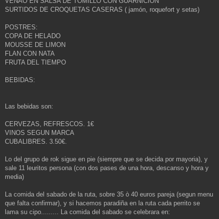
VENAO EN SALSA DE TOMILLO CON GUARNICION
SURTIDOS DE CROQUETAS CASERAS ( jamón, roquefort y setas)
POSTRES:
COPA DE HELADO
MOUSSE DE LIMON
FLAN CON NATA
FRUTA DEL TIEMPO
BEBIDAS:
Las bebidas son:
CERVEZAS, REFRESCOS. 1€
VINOS SEGUN MARCA
CUBALIBRES. 3.50€.
Lo del grupo de rok sigue en pie (siempre que se decida por mayoria), y
sale 11 leuritos persona (con dos pases de una hora, descanso y hora y
media)
La comida del sabado de la ruta, sobre 35 ò 40 euros pareja (segun menu
que falta confirmar), y si hacemos paradiña en la ruta cada perrito se
lama su cipo......... La comida del sabado se celebrara en: