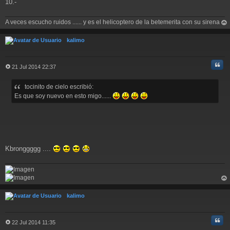
10.-
A veces escucho ruidos ...... y es el helicoptero de la betemerita con su sirena
rri
ba
kalimo
Cita
21 Jul 2014 22:37
M
e
tocinito de cielo escribió:
n
s
Es que soy nuevo en esto migo......
a
j
e
Kbronggggg ....
rri
ba
kalimo
Cita
22 Jul 2014 11:35
M