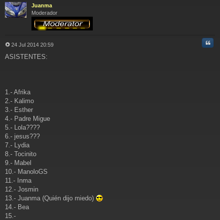
ba
Juanma
Moderador
Cita
24 Jul 2014 20:59
M
ASISTENTES:
e
n
s
a
j
1.- Afrika
e
2.- Kalimo
3.- Esther
4.- Padre Migue
5.- Lola????
6.- jesus???
7.- Lydia
8.- Tocinito
9.- Mabel
10.- ManoloGS
11.- Inma
12.- Josmin
13.- Juanma (Quién dijo miedo)
14.- Bea
15.-