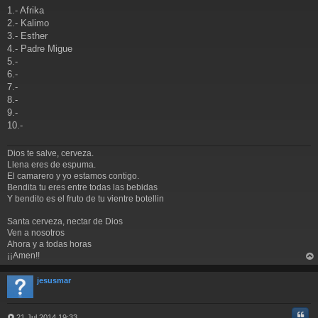
j
1.- Afrika
e
2.- Kalimo
3.- Esther
4.- Padre Migue
5.-
6.-
7.-
8.-
9.-
10.-
Dios te salve, cerveza.
Llena eres de espuma.
El camarero y yo estamos contigo.
Bendita tu eres entre todas las bebidas
Y bendito es el fruto de tu vientre botellin
Santa cerveza, nectar de Dios
Ven a nosotros
Ahora y a todas horas
¡¡Amen!!
rri
ba
jesusmar
Cita
21 Jul 2014 19:33