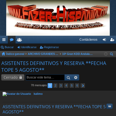
Contáctenos
nl
Buscar
or
su
Identificarse
Registrarse
de
eg
Índice general
ARCHIVO GRANDES KDD´s Y OTROS EVENTOS
10ª Gran KDD Andaluza 2014
ac
os
ari
nti
ist
us
ASISTENTES DEFINITIVOS Y RESERVA **FECHA
es
os
fic
ra
car
TOPE 5 AGOSTO**
rá
ar
rs
Cerrado
pi
se
e
78 mensajes
1
2
3
4
5
6
do
kalimo
s
Cita
ASISTENTES DEFINITIVOS Y RESERVA **FECHA TOPE 5
AGOSTO**