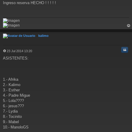
Ingreso reserva HECHO ! ! ! ! !
e
n
s
a
j
e
rri
ba
kalimo
Cita
23 Jul 2014 13:20
M
ASISTENTES:
e
n
s
a
j
1.- Afrika
e
2.- Kalimo
3.- Esther
4.- Padre Migue
5.- Lola????
6.- jesus???
7.- Lydia
8.- Tocinito
9.- Mabel
10.- ManoloGS