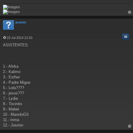
rri
ba
josmin
Cita
23 Jul 2014 21:53
M
ASISTENTES:
e
n
s
a
j
1.- Afrika
e
2.- Kalimo
3.- Esther
4.- Padre Migue
5.- Lola????
6.- jesus???
7.- Lydia
8.- Tocinito
9.- Mabel
10.- ManoloGS
11.- Inma
12.- Josmin
rri