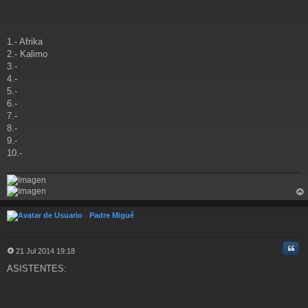
n
s
a
j
1.- Afrika
e
2.- Kalimo
3.-
4.-
5.-
6.-
7.-
8.-
9.-
10.-
rri
ba
Padre Migué
Cita
21 Jul 2014 19:18
M
ASISTENTES:
e
n
s
a